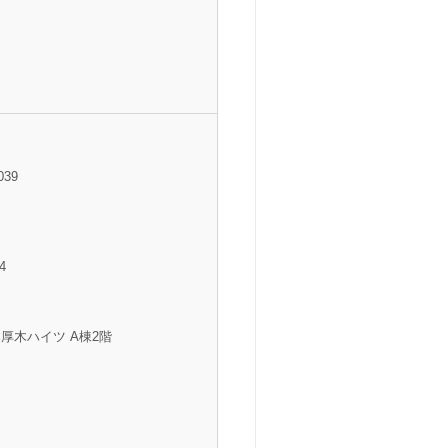
039
4
本厚木ハイツ A棟2階