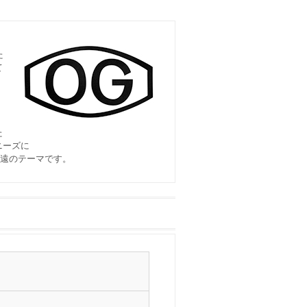
た
て
た
ニーズに
永遠のテーマです。