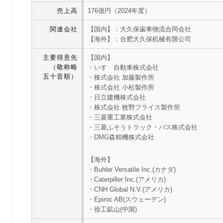
売上高
176億円（2024年度）
関連会社
【国内】：大久保歯車物流合同会社
【海外】：合肥大久保机械有限公司
主要得意先
【国内】
（敬称略
・いすゞ自動車株式会社
五十音順）
・株式会社 加藤製作所
・株式会社 小松製作所
・日立建機株式会社
・株式会社 牧野フライス製作所
・三菱重工業株式会社
・三菱ふそうトラック・バス株式会社
・DMG森精機株式会社
【海外】
・Buhler Versatile Inc.(カナダ)
・Caterpiller Inc.(アメリカ)
・CNH Global N.V.(アメリカ)
・Epiroc AB(スウェーデン)
・徐工鉱山(中国)