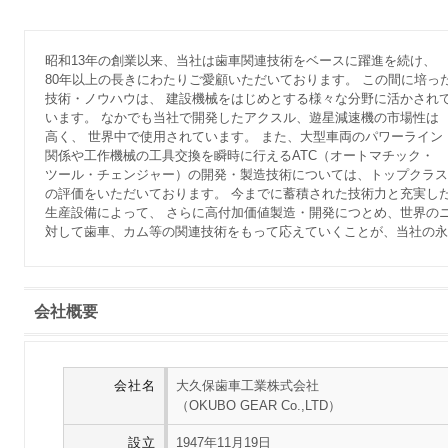
昭和13年の創業以来、当社は歯車関連技術をベースに躍進を続け、
80年以上の長きにわたりご愛顧いただいております。 この間に培っ
技術・ノウハウは、 建設機械をはじめとする様々な分野に活かされ
います。 なかでも当社で開発したアクスル、遊星減速機の市場性は
高く、 世界中で使用されています。 また、大型車両のパワーライン
関係や工作機械の工具交換を瞬時に行えるATC（オートマチック・
ツール・チェンジャー）の開発・製造技術については、トップクラス
の評価をいただいております。 今までに蓄積された技術力と充実し
生産設備によって、 さらに高付加価値製造・開発につとめ、世界の
対して歯車、カム等の関連技術をもって応えていくことが、当社の
会社概要
会社名
大久保歯車工業株式会社
（OKUBO GEAR Co.,LTD）
設立
1947年11月19日